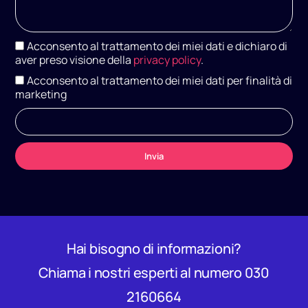
Acconsento al trattamento dei miei dati e dichiaro di
aver preso visione della
privacy policy
.
Acconsento al trattamento dei miei dati per finalità di
marketing
Invia
A
l
t
e
r
n
Hai bisogno di informazioni?
a
t
Chiama i nostri esperti al numero 030
i
v
2160664
e