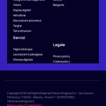
Totem
Bergamo
Display digitali
Vetrofanie
Decorazioni automezzi
Targhe
Teli e striscioni
Servizi
Legale
Taglio ad acqua
Lavorazioni in plexiglass
Privacy policy
Stampa digitale
Cookie policy
Copyright 2023 | All Rights Reserved | Neon Artigiana S.r.l – Via Cascina
Pontevica, 17 25124 – Brescia – P.iva/C.F.: 02391210982 |
info@neonartigiana.it
Privacy policy
|
Cookie Policy