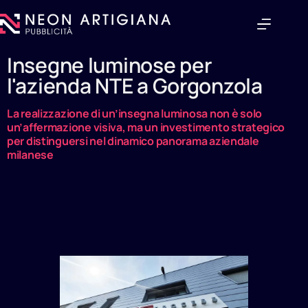
Insegne luminose per
l'azienda NTE a Gorgonzola
La realizzazione di un’insegna luminosa non è solo
un’affermazione visiva, ma un investimento strategico
per distinguersi nel dinamico panorama aziendale
milanese
Realizzazione insegne luminose a lettere scatolate
singole con illuminazione a luce diretta per l'Azienda NTE a
Gorgonzola.