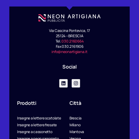
:
Via Cascina Pontevica, 17
25124 – BRESCIA
Tel.
030.2160664
Fax 030.2161906
info@neonartigiana.it
Social
Prodotti
Città
Insegne a lettere scatolate
Brescia
Insegne a lettere fresate
Milano
Insegne a cassonetto
Mantova
Insegne a neon sagomato
Verona