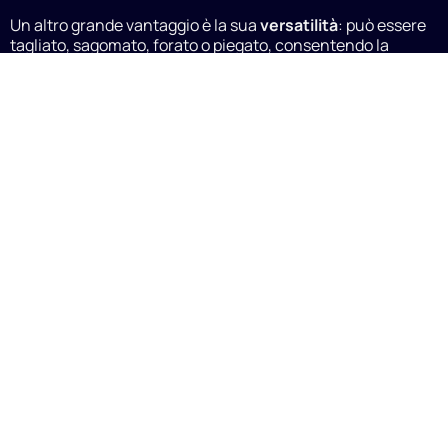
Un altro grande vantaggio è la sua
versatilità
: può essere
tagliato, sagomato, forato o piegato, consentendo la
massima
personalizzazione estetica e funzionale
.
Inoltre, la sua
superficie liscia
è ideale per la
stampa
digitale in esacromia
, offrendo
colori vivi, contrasti nitidi
e immagini ad alta definizione
.
Scegliere
pannelli decorati in alluminio composito per
esterni
significa investire in un prodotto professionale,
duraturo e capace di comunicare con efficacia l’identità
del tuo brand o della tua attività, in qualsiasi ambiente.