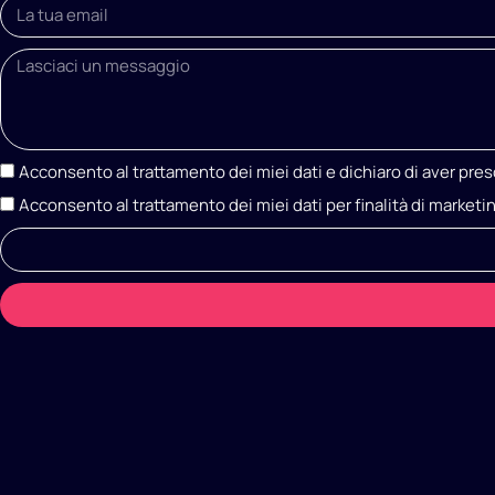
Acconsento al trattamento dei miei dati e dichiaro di aver pres
Acconsento al trattamento dei miei dati per finalità di marketi
A
l
t
e
r
n
a
t