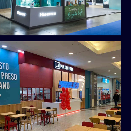
Insegne
stand
Hisense