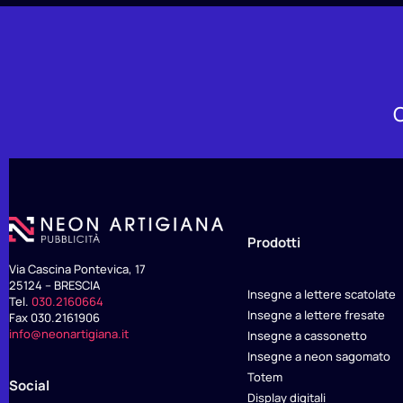
i
v
e
:
C
Prodotti
Via Cascina Pontevica, 17
25124 – BRESCIA
Insegne a lettere scatolate
Tel.
030.2160664
Insegne a lettere fresate
Fax 030.2161906
info@neonartigiana.it
Insegne a cassonetto
Insegne a neon sagomato
Totem
Social
Display digitali