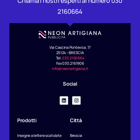
Chiama i nostri esperti al numero 030
i
v
2160664
e
:
Via Cascina Pontevica, 17
25124 – BRESCIA
Tel.
030.2160664
Fax 030.2161906
info@neonartigiana.it
Social
Prodotti
Città
Insegne a lettere scatolate
Brescia