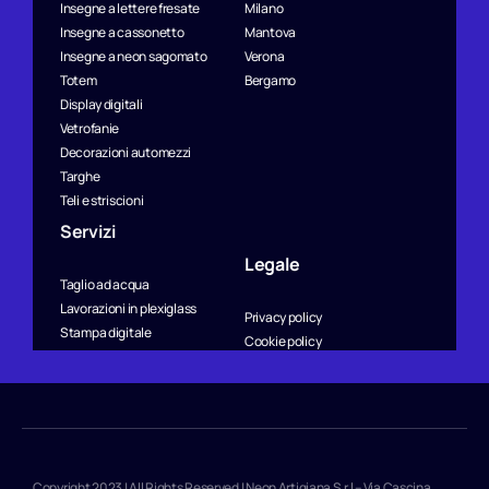
Insegne a lettere fresate
Milano
Insegne a cassonetto
Mantova
Insegne a neon sagomato
Verona
Totem
Bergamo
Display digitali
Vetrofanie
Decorazioni automezzi
Targhe
Teli e striscioni
Servizi
Legale
Taglio ad acqua
Lavorazioni in plexiglass
Privacy policy
Stampa digitale
Cookie policy
Copyright 2023 | All Rights Reserved | Neon Artigiana S.r.l – Via Cascina