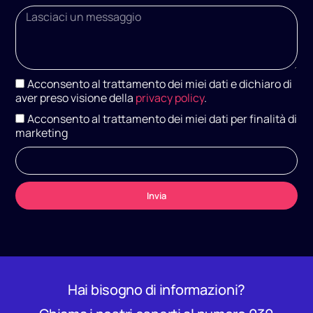
Acconsento al trattamento dei miei dati e dichiaro di
aver preso visione della
privacy policy
.
Acconsento al trattamento dei miei dati per finalità di
marketing
Invia
A
l
t
e
r
n
Hai bisogno di informazioni?
a
t