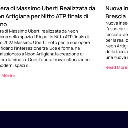
pera di Massimo Uberti Realizzata da
Nuova i
n Artigiana per Nitto ATP finals di
Brescia
Nuova inse
ino
L’associazi
era di Massimo Uberti realizzata da Neon
facciata de
iana nello spazio LEA per le Nitto ATP finals di
per la real
no 2023 Massimo Uberti, noto per le sue opere
Neon Artigi
fidano l’intersezione tra luce e forma, ha
della facci
issionato a Neon Artigiana la creazione di
una nuova i
pera luminosa. Quest’opera trova collocazione
moderni spazi di
Read More
 More »