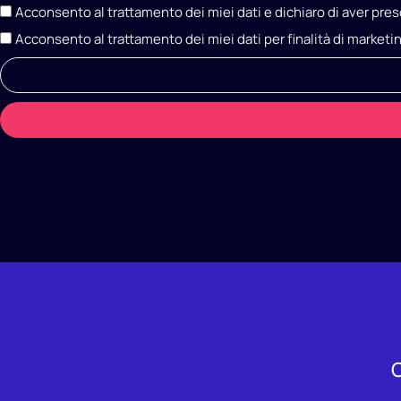
Acconsento al trattamento dei miei dati e dichiaro di aver pres
Acconsento al trattamento dei miei dati per finalità di marketi
A
l
t
e
r
n
a
t
i
v
e
:
C