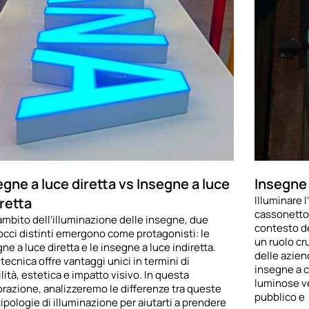
egne a luce diretta vs Insegne a luce
Insegne
Illuminare l
iretta
cassonetto 
ambito dell’illuminazione delle insegne, due
contesto de
occi distinti emergono come protagonisti: le
un ruolo cru
ne a luce diretta e le insegne a luce indiretta.
delle aziend
tecnica offre vantaggi unici in termini di
insegne a 
ilità, estetica e impatto visivo. In questa
luminose ver
orazione, analizzeremo le differenze tra queste
pubblico e
ipologie di illuminazione per aiutarti a prendere